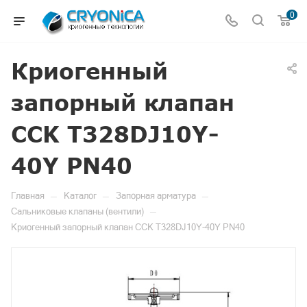
0
Криогенный
запорный клапан
CCK T328DJ10Y-
40Y PN40
—
—
—
Главная
Каталог
Запорная арматура
—
Сальниковые клапаны (вентили)
Криогенный запорный клапан CCK T328DJ10Y-40Y PN40