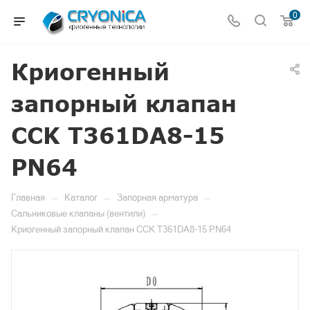
0
Криогенный
запорный клапан
CCK T361DA8-15
PN64
—
—
—
Главная
Каталог
Запорная арматура
—
Сальниковые клапаны (вентили)
Криогенный запорный клапан CCK T361DA8-15 PN64