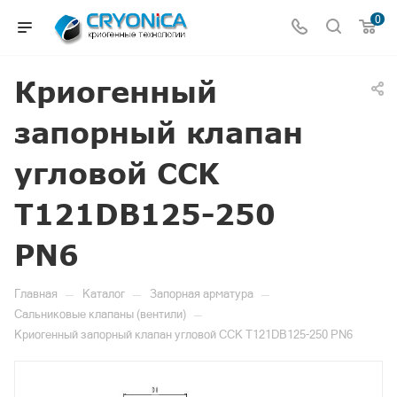
0
Криогенный
запорный клапан
угловой CCK
T121DB125-250
PN6
—
—
—
Главная
Каталог
Запорная арматура
—
Сальниковые клапаны (вентили)
Криогенный запорный клапан угловой CCK T121DB125-250 PN6