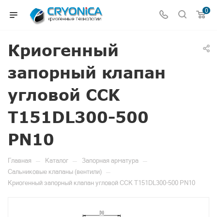
0
Криогенный
запорный клапан
угловой CCK
T151DL300-500
PN10
—
—
—
Главная
Каталог
Запорная арматура
—
Сальниковые клапаны (вентили)
Криогенный запорный клапан угловой CCK T151DL300-500 PN10