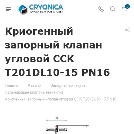
0
Криогенный
запорный клапан
угловой CCK
T201DL10-15 PN16
—
—
—
Главная
Каталог
Запорная арматура
—
Сальниковые клапаны (вентили)
Криогенный запорный клапан угловой CCK T201DL10-15 PN16