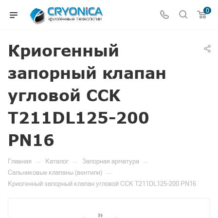
0
Криогенный
запорный клапан
угловой CCK
T211DL125-200
PN16
—
—
—
Главная
Каталог
Запорная арматура
—
Сальниковые клапаны (вентили)
Криогенный запорный клапан угловой CCK T211DL125-200 PN16