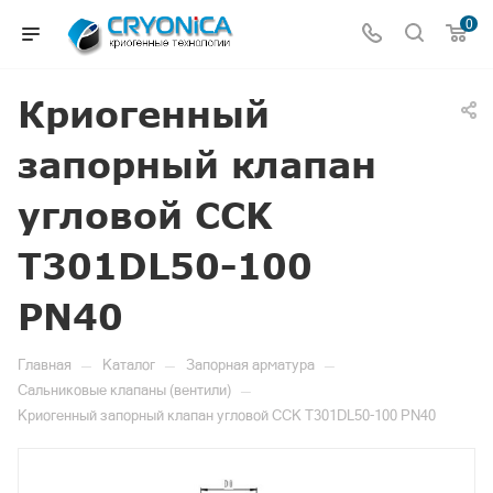
0
Криогенный
запорный клапан
угловой CCK
T301DL50-100
PN40
—
—
—
Главная
Каталог
Запорная арматура
—
Сальниковые клапаны (вентили)
Криогенный запорный клапан угловой CCK T301DL50-100 PN40