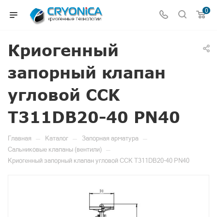
0
Криогенный
запорный клапан
угловой CCK
T311DB20-40 PN40
—
—
—
Главная
Каталог
Запорная арматура
—
Сальниковые клапаны (вентили)
Криогенный запорный клапан угловой CCK T311DB20-40 PN40