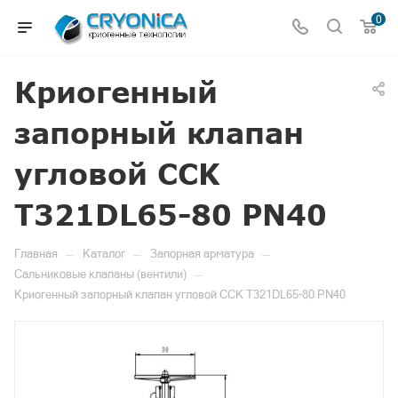
0
Криогенный
запорный клапан
угловой CCK
T321DL65-80 PN40
—
—
—
Главная
Каталог
Запорная арматура
—
Сальниковые клапаны (вентили)
Криогенный запорный клапан угловой CCK T321DL65-80 PN40