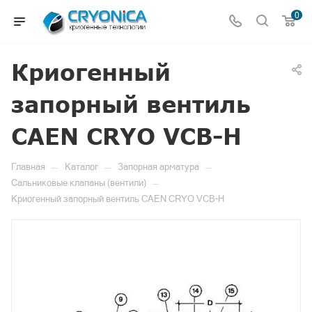
0
Криогенный
запорный вентиль
CAEN CRYO VCB-H
—
—
—
Главная
Каталог
Запорная арматура
—
Сальниковые клапаны (вентили)
Криогенный запорный вентиль CAEN CRYO VCB-H