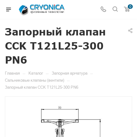
0
Запорный клапан
CCK T121L25-300
PN6
—
—
—
Главная
Каталог
Запорная арматура
—
Сальниковые клапаны (вентили)
Запорный клапан CCK T121L25-300 PN6