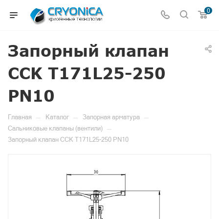
0
Запорный клапан
CCK T171L25-250
PN10
—
—
—
Главная
Каталог
Запорная арматура
—
Сальниковые клапаны (вентили)
Запорный клапан CCK T171L25-250 PN10