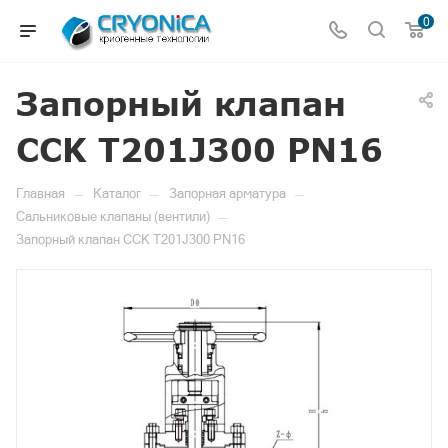
0
Запорный клапан
CCK T201J300 PN16
—
—
—
Главная
Каталог
Запорная арматура
—
Сальниковые клапаны (вентили)
Запорный клапан CCK T201J300 PN16