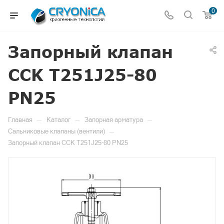
0
Запорный клапан
CCK T251J25-80
PN25
—
—
—
Главная
Каталог
Запорная арматура
—
Сальниковые клапаны (вентили)
Запорный клапан CCK T251J25-80 PN25