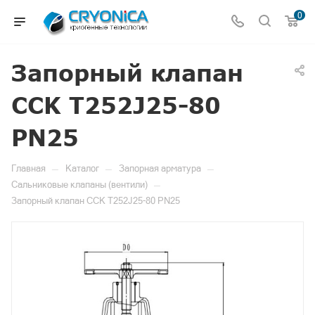
0
Запорный клапан
CCK T252J25-80
PN25
—
—
—
Главная
Каталог
Запорная арматура
—
Сальниковые клапаны (вентили)
Запорный клапан CCK T252J25-80 PN25