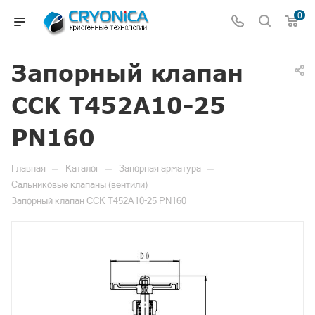
0
Запорный клапан
CCK T452A10-25
PN160
—
—
—
Главная
Каталог
Запорная арматура
—
Сальниковые клапаны (вентили)
Запорный клапан CCK T452A10-25 PN160