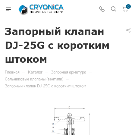
0
Запорный клапан
DJ-25G с коротким
штоком
—
—
—
Главная
Каталог
Запорная арматура
—
Сальниковые клапаны (вентили)
Запорный клапан DJ-25G с коротким штоком