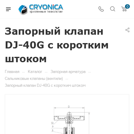
0
Запорный клапан
DJ-40G с коротким
штоком
—
—
—
Главная
Каталог
Запорная арматура
—
Сальниковые клапаны (вентили)
Запорный клапан DJ-40G с коротким штоком