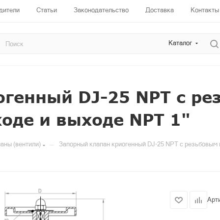
дители
Статьи
Законодательство
Доставка
Контакты
Каталог
огенный DJ-25 NPT с ре
оде и выходе NPT 1"
—
аны (вентили)
Запорный клапан криогенный DJ-25 NPT с резьбовым 
Арт