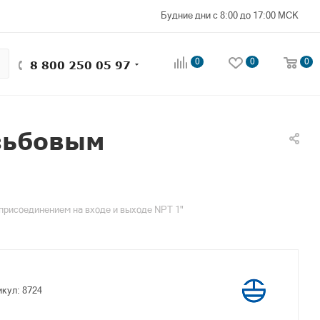
Будние дни с 8:00 до 17:00 МСК
0
0
0
8 800 250 05 97
зьбовым
присоединением на входе и выходе NPT 1"
икул:
8724