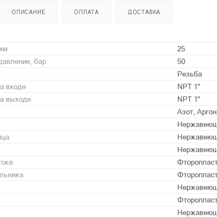
ОПИСАНИЕ
ОПЛАТА
ДОСТАВКА
 мм
25
давление, бар
50
Резьба
а входе
NPT 1"
на выходе
NPT 1"
Азот, Арго
Нержавеющ
нца
Нержавеющ
Нержавеющ
тока
Фторопласт 
альника
Фторопласт 
Нержавеющ
Фторопласт 
Нержавеющ