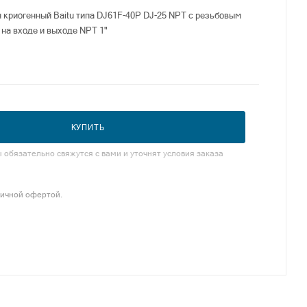
 криогенный Baitu типа DJ61F-40P DJ-25 NPT с резьбовым
на входе и выходе NPT 1"
КУПИТЬ
обязательно свяжутся с вами и уточнят условия заказа
личной офертой.