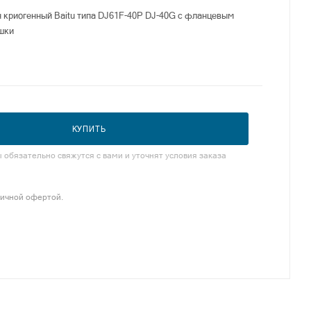
 криогенный Baitu типа DJ61F-40P DJ-40G с фланцевым
шки
КУПИТЬ
обязательно свяжутся с вами и уточнят условия заказа
личной офертой.