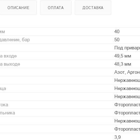
ОПИСАНИЕ
ОПЛАТА
ДОСТАВКА
 мм
40
давление, бар
50
Под привар
а входе
49,5 мм
на выходе
48,3 мм
Азот, Арго
Нержавеющ
нца
Нержавеющ
Нержавеющ
тока
Фторопласт 
альника
Фторопласт 
Нержавеющ
Фторопласт 
3,9