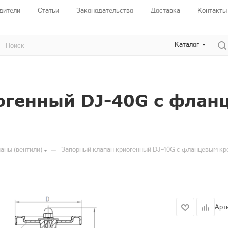
дители
Статьи
Законодательство
Доставка
Контакты
Каталог
огенный DJ-40G с флан
—
аны (вентили)
Запорный клапан криогенный DJ-40G с фланцевым к
Арт