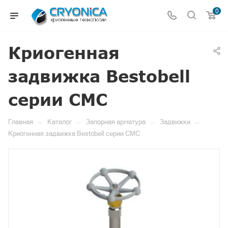
0
Криогенная
задвижка Bestobell
серии CMC
—
—
—
—
Главная
Каталог
Запорная арматура
Задвижки
Криогенная задвижка Bestobell серии CMC