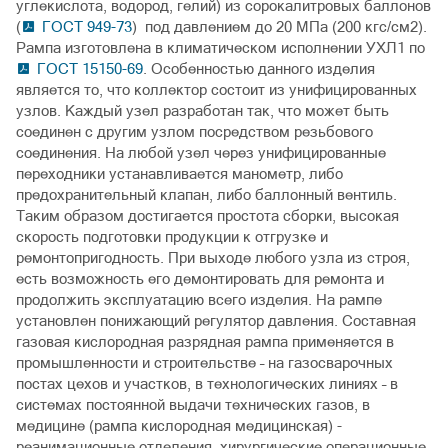
углекислота, водород, гелий) из сорокалитровых баллонов
(
ГОСТ 949-73
) под давлением до 20 МПа (200 кгс/см2).
Рампа изготовлена в климатическом исполнении УХЛ1 по
ГОСТ 15150-69
. Особенностью данного изделия
является то, что коллектор состоит из унифицированных
узлов. Каждый узел разработан так, что может быть
соединен с другим узлом посредством резьбового
соединения. На любой узел через унифицированные
переходники устанавливается манометр, либо
предохранительный клапан, либо баллонный вентиль.
Таким образом достигается простота сборки, высокая
скорость подготовки продукции к отгрузке и
ремонтопригодность. При выходе любого узла из строя,
есть возможность его демонтировать для ремонта и
продолжить эксплуатацию всего изделия. На рампе
установлен понижающий регулятор давления. Составная
газовая кислородная разрядная рампа применяется в
промышленности и строительстве – на газосварочных
постах цехов и участков, в технологических линиях – в
системах постоянной выдачи технических газов, в
медицине (рампа кислородная медицинская) -
реанимационные отделения, хирургические операционные,