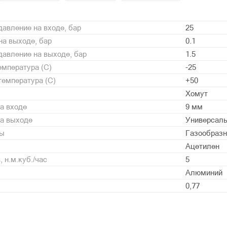
авление на входе, бар
25
а выходе, бар
0.1
авление на выходе, бар
1.5
мпература (С)
-25
емпература (С)
+50
Хомут
а входе
9 мм
на выходе
Универсаль
ды
Газообразн
Ацетилен
 н.м.куб./час
5
Алюминий
0,77