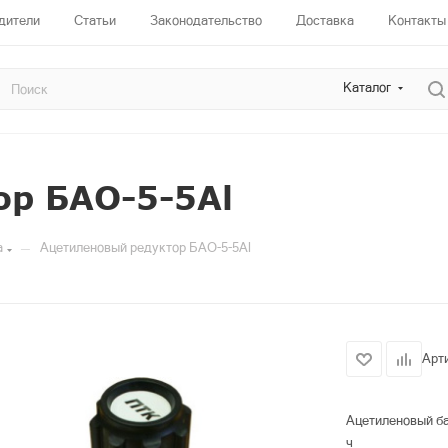
дители
Статьи
Законодательство
Доставка
Контакты
Каталог
ор БАО-5-5Al
—
а
Ацетиленовый редуктор БАО-5-5Al
Арт
Ацетиленовый ба
ч