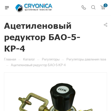
0
Ацетиленовый
редуктор БАО-5-
КР-4
—
—
—
Главная
Каталог
Регуляторы
Регуляторы давления газа
—
Ацетиленовый редуктор БАО-5-КР-4