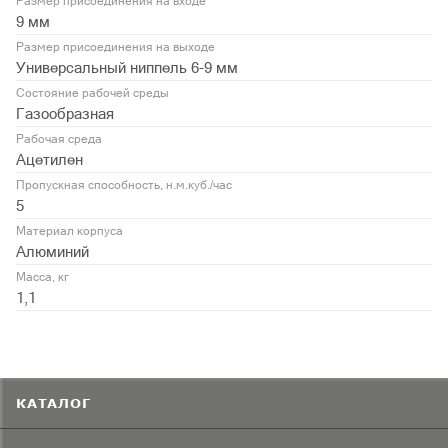
Размер присоединения на входе
9 мм
Размер присоединения на выходе
Универсальный ниппель 6-9 мм
Состояние рабочей среды
Газообразная
Рабочая среда
Ацетилен
Пропускная способность, н.м.куб./час
5
Материал корпуса
Алюминий
Масса, кг
1,1
КАТАЛОГ