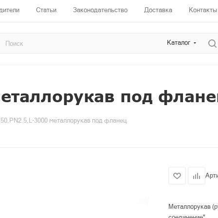
дители
Статьи
Законодательство
Доставка
Контакты
Каталог
металлорукав под флане
50,PN2.5,L-3000 металлорукав под фланец
Арт
Металлорукав (р
соединение"