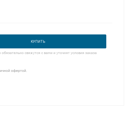
КУПИТЬ
обязательно свяжутся с вами и уточнят условия заказа
личной офертой.