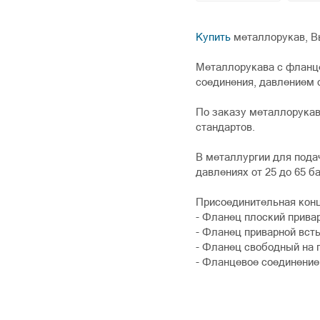
Купить
металлорукав, В
Металлорукава с фланце
соединения, давлением о
По заказу металлорука
стандартов.
В металлургии для пода
давлениях от 25 до 65 ба
Присоединительная конц
- Фланец плоский прива
- Фланец приварной всты
- Фланец свободный на 
- Фланцевое соединение