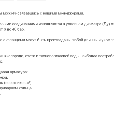
ы можете связавшись с нашими менеджерами.
выми соединениями исполняются в условном диаметре (Ду) от 
т 6 до 40 бар.
ва с фланцами могут быть произведены любой длинны и укомп
чи кислорода, азота и технологической воды наиболее востребо
р.
евая арматура:
рной.
к (воротниковый).
приварном кольце.
.