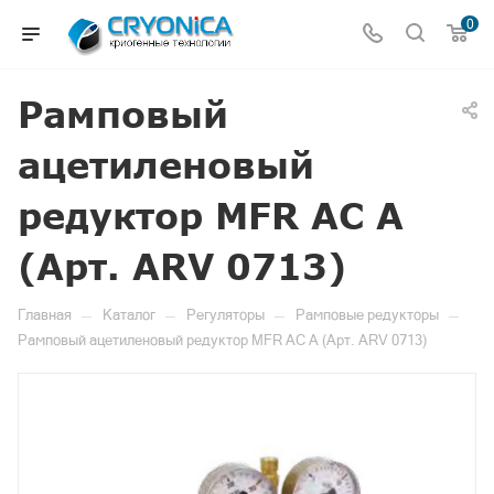
0
Рамповый
ацетиленовый
редуктор MFR AC A
(Арт. ARV 0713)
—
—
—
—
Главная
Каталог
Регуляторы
Рамповые редукторы
Рамповый ацетиленовый редуктор MFR AC A (Арт. ARV 0713)