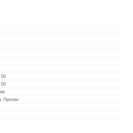
 50
 50
ая
н, Пропан