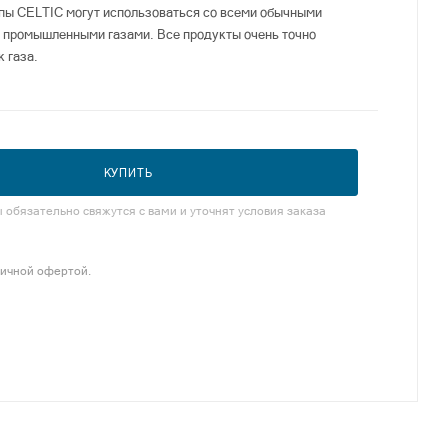
пы СELTIC могут использоваться со всеми обычными
 промышленными газами. Все продукты очень точно
 газа.
КУПИТЬ
обязательно свяжутся с вами и уточнят условия заказа
личной офертой.