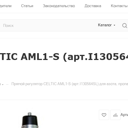
дители
Статьи
Законодательство
Доставка
Контакты
Каталог
TIC AML1-S (арт.I130564
—
а
Прямой регулятор CELTIC AML1-S (арт.I130564SL) для азота, пропа
Арт