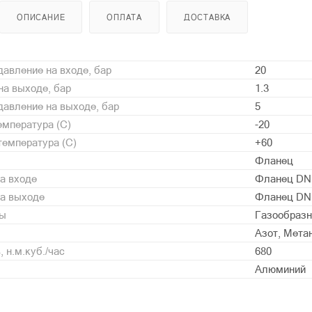
ОПИСАНИЕ
ОПЛАТА
ДОСТАВКА
авление на входе, бар
20
а выходе, бар
1.3
авление на выходе, бар
5
мпература (С)
-20
емпература (С)
+60
Фланец
а входе
Фланец DN
на выходе
Фланец DN
ды
Газообразн
Азот, Мета
 н.м.куб./час
680
Алюминий