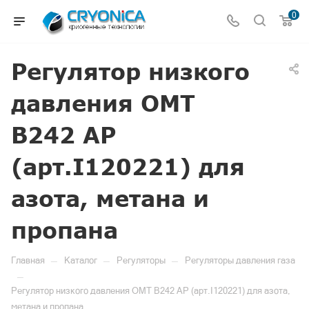
0
Регулятор низкого
давления OMT
B242 АР
(арт.I120221) для
азота, метана и
пропана
—
—
—
Главная
Каталог
Регуляторы
Регуляторы давления газа
—
Регулятор низкого давления OMT B242 АР (арт.I120221) для азота,
метана и пропана