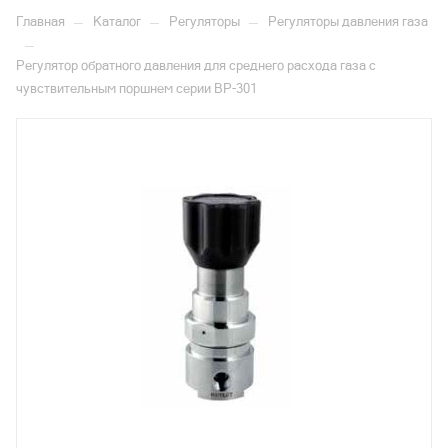
—
—
—
Главная
Каталог
Регуляторы
Регуляторы давления газа
—
Регулятор обратного давления для среднего расхода газа с
чувствительным поршнем серии ВР-301