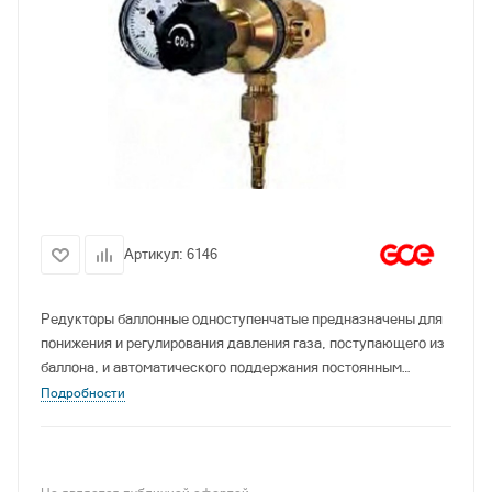
Артикул:
6146
Pедукторы баллонные одноступенчатые предназначены для
понижения и регулирования давления газа, поступающего из
баллона, и автоматического поддержания постоянным
заданного рабочего давления газа при питании постов и
Подробности
установок газовой сварки, резки, пайки, нагрева и других
процессов газопламенной обработки.