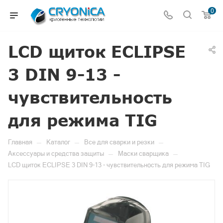
0
LCD щиток ECLIPSE
3 DIN 9-13 -
чувствительность
для режима TIG
—
—
—
Главная
Каталог
Все для сварки и резки
—
—
Аксессуары и средства защиты
Маски сварщика
LCD щиток ECLIPSE 3 DIN 9-13 - чувствительность для режима TIG