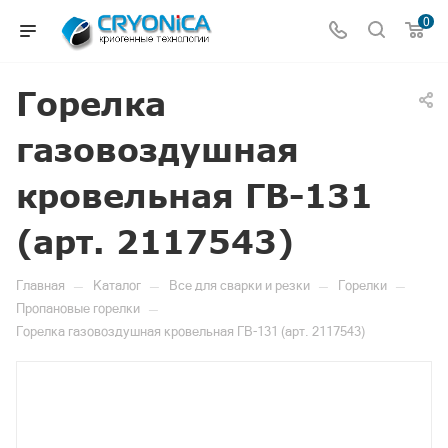
0
Горелка
газовоздушная
кровельная ГВ-131
(арт. 2117543)
—
—
—
—
Главная
Каталог
Все для сварки и резки
Горелки
—
Пропановые горелки
Горелка газовоздушная кровельная ГВ-131 (арт. 2117543)