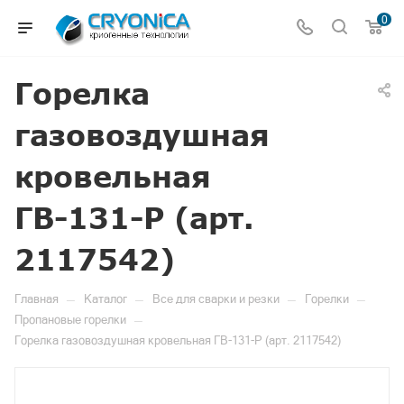
0
Горелка
газовоздушная
кровельная
ГВ-131-Р (арт.
2117542)
—
—
—
—
Главная
Каталог
Все для сварки и резки
Горелки
—
Пропановые горелки
Горелка газовоздушная кровельная ГВ-131-Р (арт. 2117542)