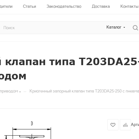
дители
Статьи
Законодательство
Доставка
Контакты
Каталог
 клапан типа T203DA25
одом
—
оприводом
Криогенный запорный клапан типа T203DA25-250 с пневм
Арт