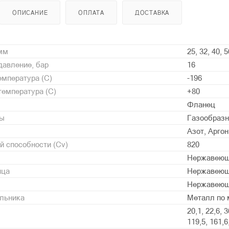
ОПИСАНИЕ
ОПЛАТА
ДОСТАВКА
 мм
25, 32, 40, 5
давление, бар
16
мпература (С)
-196
емпература (С)
+80
Фланец
ды
Газообразн
Азот, Арго
 способности (Cv)
820
Нержавеющ
нца
Нержавеющ
Нержавеющ
альника
Металл по 
20,1, 22,6, 3
119,5, 161,6