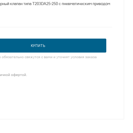
рный клапан типа T203DA25-250 с пневматическим приводом
КУПИТЬ
обязательно свяжутся с вами и уточнят условия заказа
личной офертой.