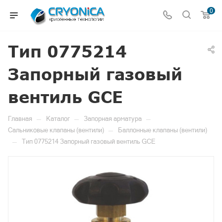
0
Тип 0775214
Запорный газовый
вентиль GCE
—
—
—
Главная
Каталог
Запорная арматура
—
Сальниковые клапаны (вентили)
Баллонные клапаны (вентили)
—
Тип 0775214 Запорный газовый вентиль GCE