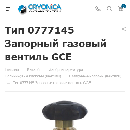
0
Тип 0777145
Запорный газовый
вентиль GCE
—
—
—
Главная
Каталог
Запорная арматура
—
Сальниковые клапаны (вентили)
Баллонные клапаны (вентили)
—
Тип 0777145 Запорный газовый вентиль GCE