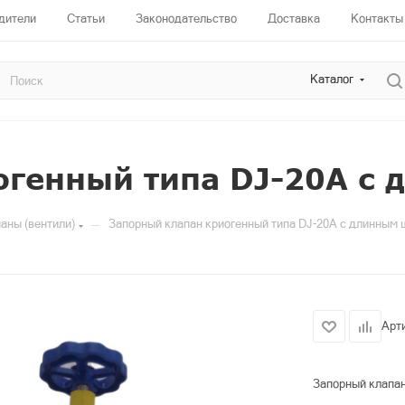
дители
Статьи
Законодательство
Доставка
Контакты
Каталог
огенный типа DJ-20A с
—
аны (вентили)
Запорный клапан криогенный типа DJ-20A с длинным
Арт
Запорный клапан