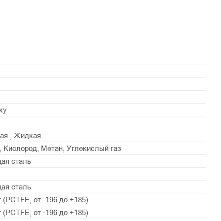
ку
ая , Жидкая
, Кислород, Метан, Углекислый газ
ая сталь
ая сталь
 (PСTFE, от -196 до +185)
 (PСTFE, от -196 до +185)