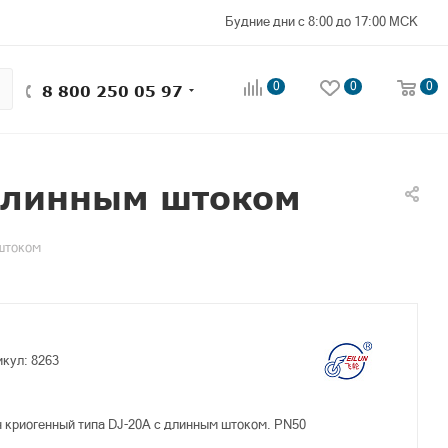
Будние дни с 8:00 до 17:00 МСК
0
0
0
8 800 250 05 97
 длинным штоком
 штоком
икул:
8263
 криогенный типа DJ-20A с длинным штоком. PN50