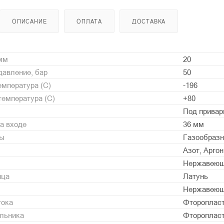
ОПИСАНИЕ
ОПЛАТА
ДОСТАВКА
 мм
20
давление, бар
50
мпература (С)
-196
емпература (С)
+80
Под привар
а входе
36 мм
ды
Газообразн
Азот, Аргон
Нержавеющ
нца
Латунь
Нержавеющ
тока
Фторопласт
альника
Фторопласт