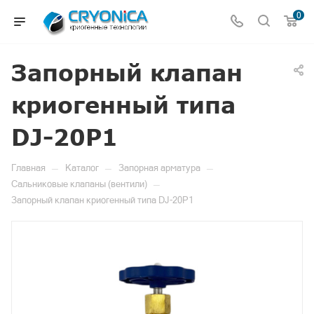
0
Запорный клапан
криогенный типа
DJ-20P1
—
—
—
Главная
Каталог
Запорная арматура
—
Сальниковые клапаны (вентили)
Запорный клапан криогенный типа DJ-20P1