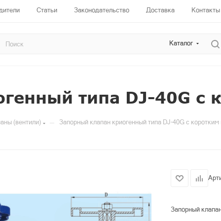
дители
Статьи
Законодательство
Доставка
Контакты
Каталог
огенный типа DJ-40G с 
—
аны (вентили)
Запорный клапан криогенный типа DJ-40G с коротким
Арт
Запорный клапан