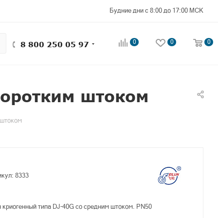
Будние дни с 8:00 до 17:00 МСК
0
0
0
8 800 250 05 97
коротким штоком
 штоком
икул:
8333
 криогенный типа DJ-40G со средним штоком. PN50