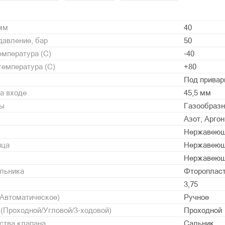
 мм
40
давление, бар
50
мпература (С)
-40
емпература (С)
+80
Под привар
а входе
45,5 мм
ды
Газообразн
Азот, Аргон
Нержавеющ
нца
Нержавеющ
Нержавеющ
альника
Фторопласт
3,75
/Автоматическое)
Ручное
 (Проходной/Угловой/3-ходовой)
Проходной
ства клапана
Сальник