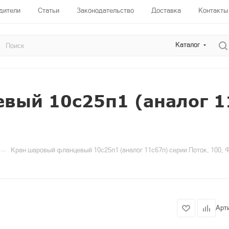
дители
Статьи
Законодательство
Доставка
Контакты
Каталог
вый 10c25п1 (аналог 11
—
Кран шаровый фланцевый 10c25п1 (аналог 11с67п) cерии Поток, 100, 
Арт