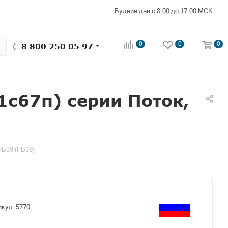
Будние дни с 8:00 до 17:00 МСК
0
0
0
8 800 250 05 97
с67п) cерии Поток,
ФБ39 (FB39)
икул:
5770