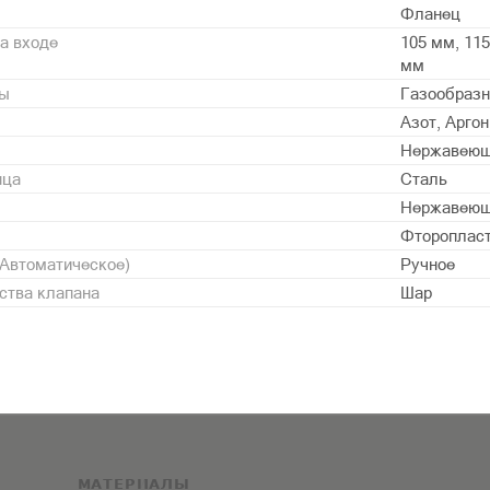
Фланец
а входе
105 мм, 115
мм
ды
Газообразн
Азот, Аргон
Нержавеющ
нца
Сталь
Нержавеющ
Фторопласт 
/Автоматическое)
Ручное
ства клапана
Шар
МАТЕРИАЛЫ