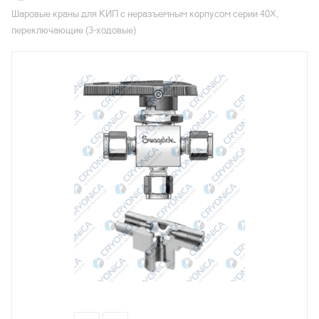
Шаровые краны для КИП с неразъемным корпусом серии 40X,
переключающие (3-ходовые)