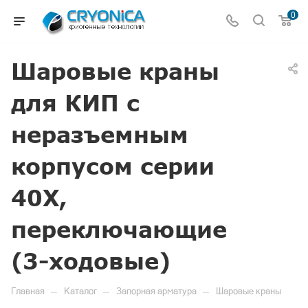
0
Шаровые краны
для КИП с
неразъемным
корпусом серии
40X,
переключающие
(3-ходовые)
—
—
—
Главная
Каталог
Запорная арматура
Шаровые краны
—