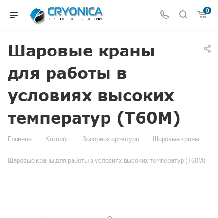
0
Шаровые краны
для работы в
условиях высоких
температур (Т60М)
—
—
—
Главная
Каталог
Запорная арматура
Шаровые краны
—
Шаровые краны для работы в условиях высоких температур (Т60М)