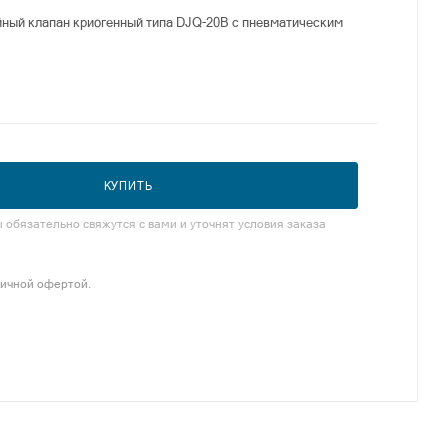
ный клапан криогенный типа DJQ-20B с пневматическим
КУПИТЬ
обязательно свяжутся с вами и уточнят условия заказа
личной офертой.