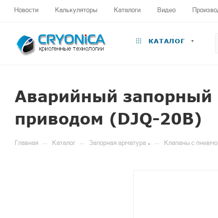
Новости
Калькуляторы
Каталоги
Видео
Произво
КАТАЛОГ
Аварийный запорный 
приводом (DJQ-20B)
—
—
—
Главная
Каталог
Запорная арматура
Клапаны с пневм