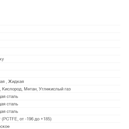
ку
ая , Жидкая
, Кислород, Метан, Углекислый газ
ая сталь
ая сталь
ая сталь
 (PСTFE, от -196 до +185)
еское