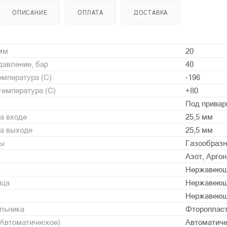
ОПИСАНИЕ
ОПЛАТА
ДОСТАВКА
 мм
20
давление, бар
40
мпература (С)
-196
емпература (С)
+80
Под привар
а входе
25,5 мм
на выходе
25,5 мм
ды
Газообразн
Азот, Аргон
Нержавеющ
нца
Нержавеющ
Нержавеющ
альника
Фторопласт
/Автоматическое)
Автоматич