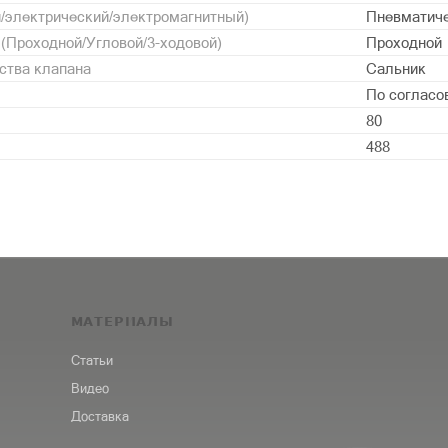
/электрический/электромагнитный)
Пневматич
 (Проходной/Угловой/3-ходовой)
Проходной
ства клапана
Сальник
По согласо
80
488
МАТЕРИАЛЫ
Статьи
Видео
Доставка