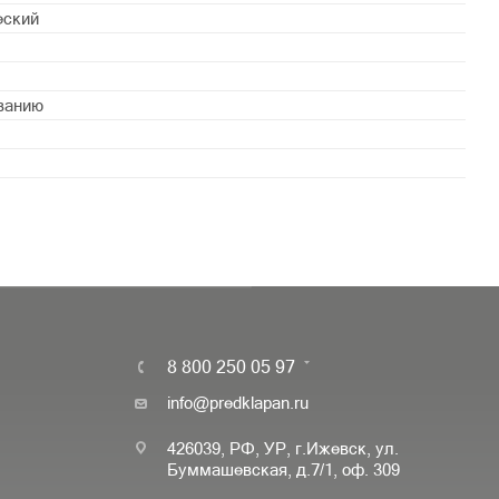
еский
ванию
8 800 250 05 97
info@predklapan.ru
426039, РФ, УР, г.Ижевск, ул.
Буммашевская, д.7/1, оф. 309