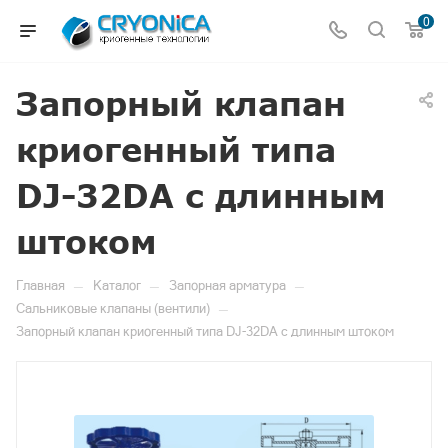
0
Запорный клапан
криогенный типа
DJ-32DA с длинным
штоком
—
—
—
Главная
Каталог
Запорная арматура
—
Сальниковые клапаны (вентили)
Запорный клапан криогенный типа DJ-32DA с длинным штоком