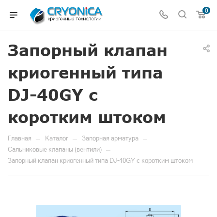
0
Запорный клапан
криогенный типа
DJ-40GY с
коротким штоком
—
—
—
Главная
Каталог
Запорная арматура
—
Сальниковые клапаны (вентили)
Запорный клапан криогенный типа DJ-40GY с коротким штоком