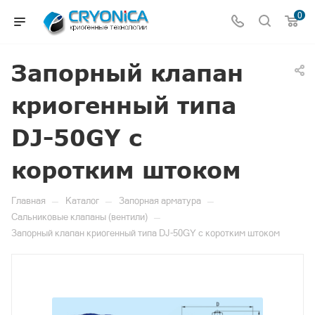
0
Запорный клапан
криогенный типа
DJ-50GY с
коротким штоком
—
—
—
Главная
Каталог
Запорная арматура
—
Сальниковые клапаны (вентили)
Запорный клапан криогенный типа DJ-50GY с коротким штоком