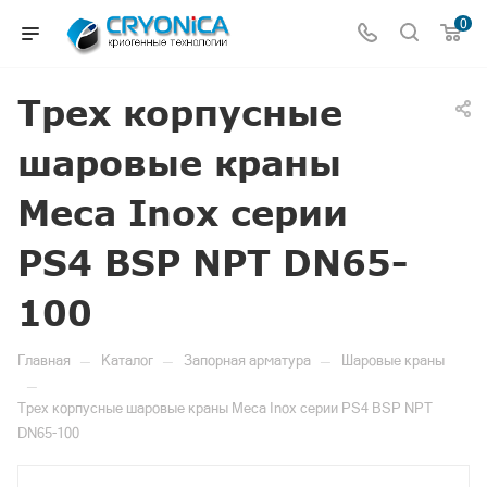
0
Трех корпусные
шаровые краны
Meca Inox серии
PS4 BSP NPT DN65-
100
—
—
—
Главная
Каталог
Запорная арматура
Шаровые краны
—
Трех корпусные шаровые краны Meca Inox серии PS4 BSP NPT
DN65-100