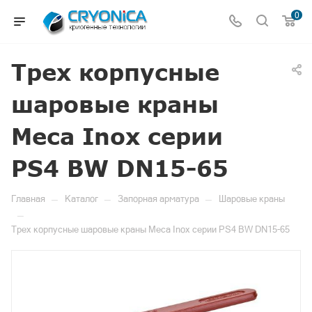
0
Трех корпусные
шаровые краны
Meca Inox серии
PS4 BW DN15-65
—
—
—
Главная
Каталог
Запорная арматура
Шаровые краны
—
Трех корпусные шаровые краны Meca Inox серии PS4 BW DN15-65