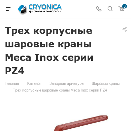
0
Трех корпусные
шаровые краны
Meca Inox серии
PZ4
—
—
—
Главная
Каталог
Запорная арматура
Шаровые краны
—
Трех корпусные шаровые краны Meca Inox серии PZ4