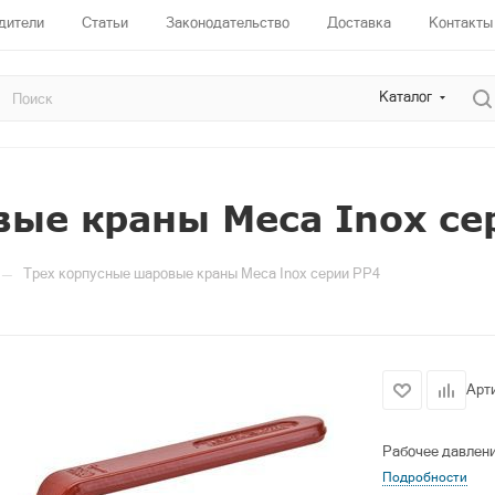
дители
Статьи
Законодательство
Доставка
Контакты
Каталог
ые краны Meca Inox се
—
Трех корпусные шаровые краны Meca Inox серии PP4
Арт
Рабочее давлени
Подробности