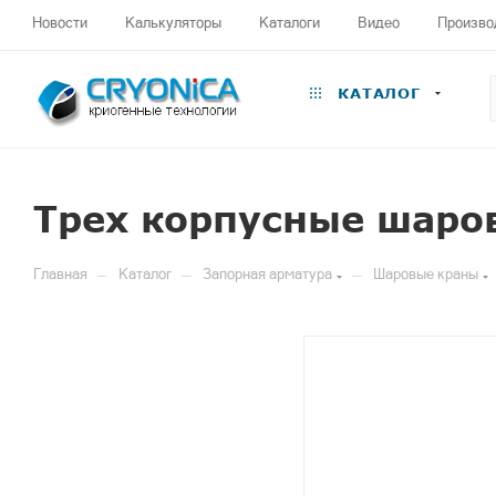
Новости
Калькуляторы
Каталоги
Видео
Произво
КАТАЛОГ
Трех корпусные шаров
—
—
—
Главная
Каталог
Запорная арматура
Шаровые краны