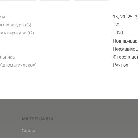
 мм
15, 20, 25, 3
мпература (С)
-30
емпература (С)
+320
Под привар
Нержавеющ
альника
Фторопласт 
/Автоматическое)
Ручное
МАТЕРИАЛЫ
Статьи